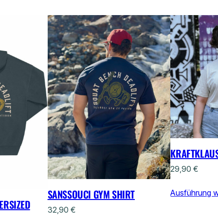
KRAFTKLAUS
29,90
€
SANSSOUCI GYM SHIRT
Ausführung 
ERSIZED
32,90
€