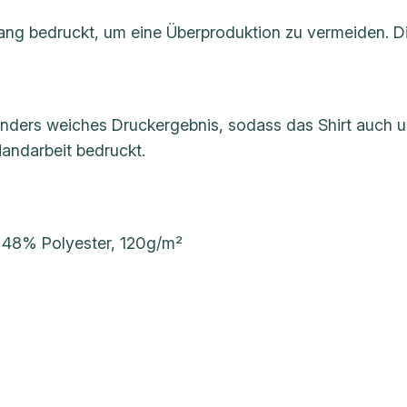
n
gang bedruckt, um eine Überproduktion zu vermeiden. Di
i
s
e
sonders weiches Druckergebnis, sodass das Shirt auch u
x
Handarbeit bedruckt.
T
e
e
M
48% Polyester, 120g/m²
e
n
g
e