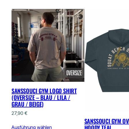
SANSSOUCI GYM LOGO SHIRT
(OVERSIZE – BLAU / LILA /
GRAU / BEIGE)
27,90
€
SANSSOUCI GYM OV
HOODY TEAL
Ausführung wählen