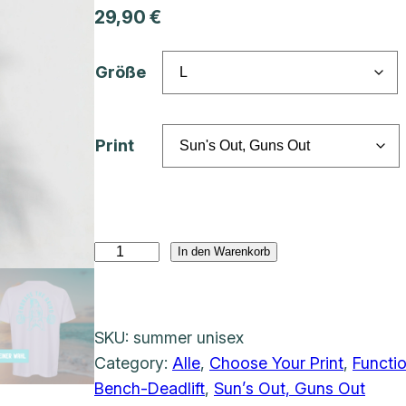
29,90
€
Größe
Print
S
In den Warenkorb
o
m
m
SKU:
summer unisex
e
Category:
Alle
, 
Choose Your Print
, 
Functi
r
Bench-Deadlift
, 
Sun’s Out, Guns Out
E