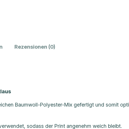
d
i
t
i
o
n
Rezensionen (0)
n
O
v
e
r
s
laus
i
z
ichen Baumwoll-Polyester-Mix gefertigt und somit opti
e
d
 verwendet, sodass der Print angenehm weich bleibt.
U