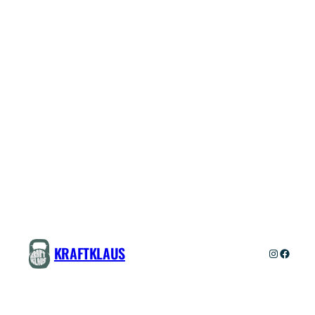
KRAFTKLAUS
Instagra
Faceb